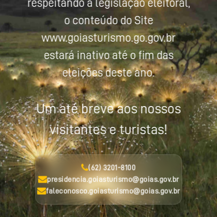
respeitando a legislação eleitoral,
o conteúdo do Site
www.goiasturismo.go.gov.br
estará inativo até o fim das
eleições deste ano.
Um até breve aos nossos
visitantes e turistas!
(62) 3201-8100
presidencia.goiasturismo@goias.gov.br
faleconosco.goiasturismo@goias.gov.br