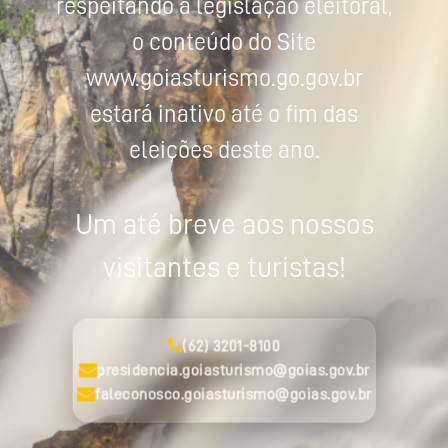
respeitando a legislação eleitoral,
o conteúdo do Site
www.goiasturismo.go.gov.br
estará inativo até o fim das
eleições deste ano.
Um até breve aos nossos
visitantes e turistas!
(62) 3201-8100
presidencia.goiasturismo@goias.gov.br
faleconosco.goiasturismo@goias.gov.br