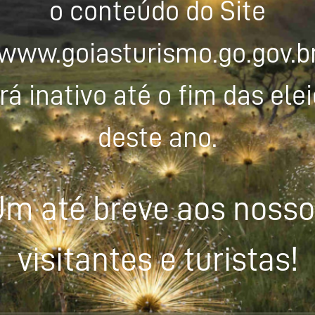
o conteúdo do Site
www.goiasturismo.go.gov.b
rá inativo até o fim das ele
deste ano.
m até breve aos noss
visitantes e turistas!