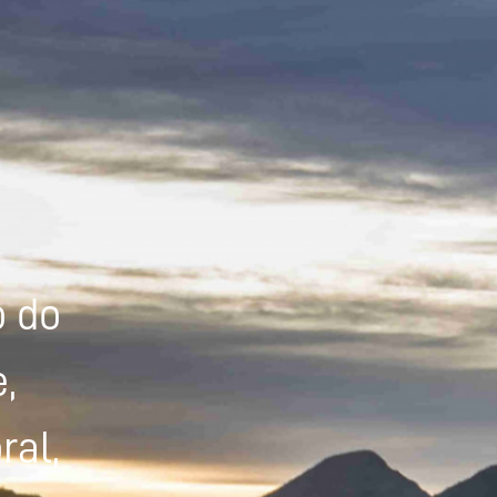
Powered by
Tradutor
o do
,
ral,