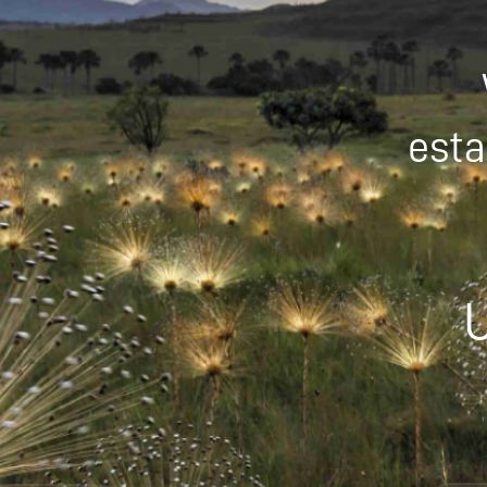
esta
U