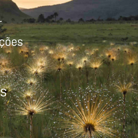
r
ições
os