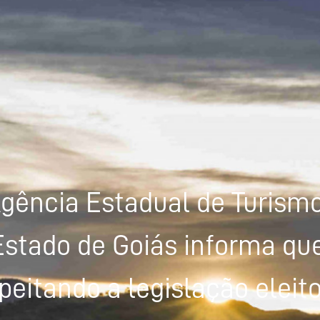
gência Estadual de Turism
Estado de Goiás informa que
peitando a legislação eleito