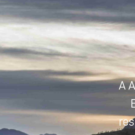
A A
res