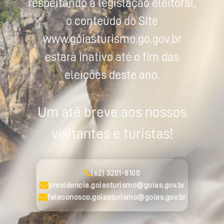
respeitando a legislação eleitoral,
o conteúdo do Site
www.goiasturismo.go.gov.br
estará inativo até o fim das
eleições deste ano.
Um até breve aos nossos
visitantes e turistas!
(62) 3201-8100
presidencia.goiasturismo@goias.gov.br
faleconosco.goiasturismo@goias.gov.br