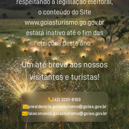
respeitando a legislação eleitoral,
o conteúdo do Site
www.goiasturismo.go.gov.br
estará inativo até o fim das
eleições deste ano.
Um até breve aos nossos
visitantes e turistas!
(62) 3201-8100
presidencia.goiasturismo@goias.gov.br
faleconosco.goiasturismo@goias.gov.br