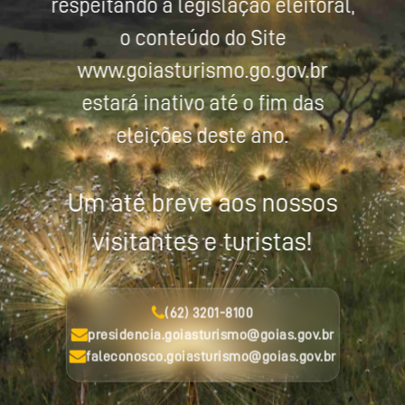
respeitando a legislação eleitoral,
o conteúdo do Site
www.goiasturismo.go.gov.br
estará inativo até o fim das
eleições deste ano.
Um até breve aos nossos
visitantes e turistas!
(62) 3201-8100
presidencia.goiasturismo@goias.gov.br
faleconosco.goiasturismo@goias.gov.br