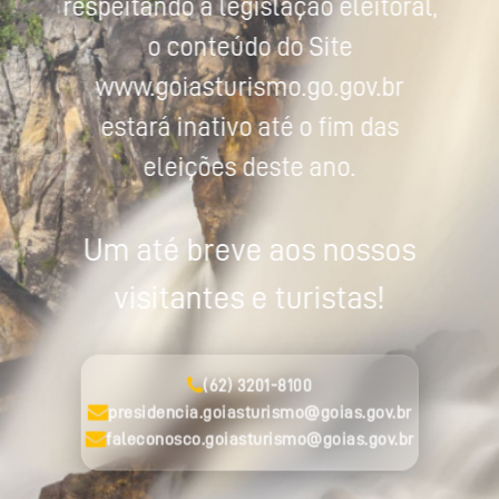
respeitando a legislação eleitoral,
o conteúdo do Site
www.goiasturismo.go.gov.br
estará inativo até o fim das
eleições deste ano.
Um até breve aos nossos
visitantes e turistas!
(62) 3201-8100
presidencia.goiasturismo@goias.gov.br
faleconosco.goiasturismo@goias.gov.br