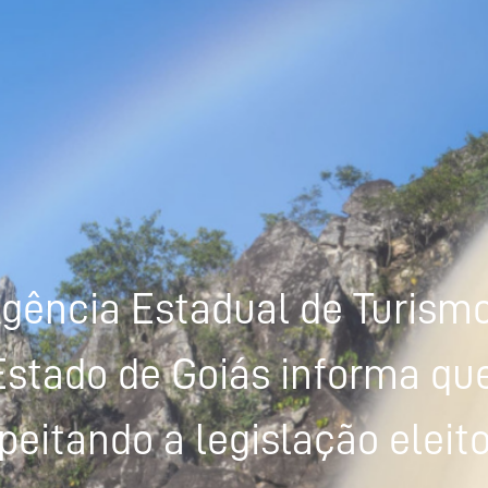
gência Estadual de Turism
Estado de Goiás informa que
peitando a legislação eleito