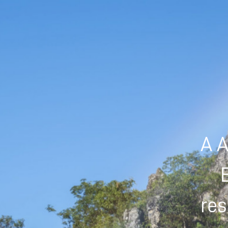
A A
res