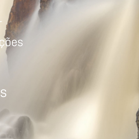
r
ições
os