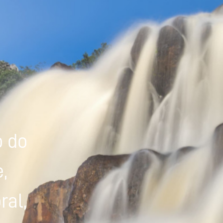
Powered by
Tradutor
o do
,
ral,