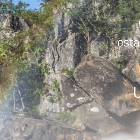
esta
U