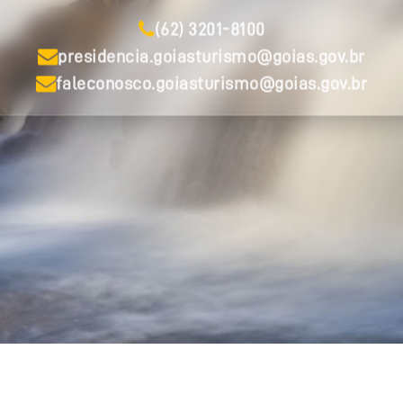
(62) 3201-8100
presidencia.goiasturismo@goias.gov.br
faleconosco.goiasturismo@goias.gov.br