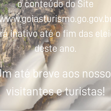
o conteúdo do Site
www.goiasturismo.go.gov.b
rá inativo até o fim das ele
deste ano.
m até breve aos noss
visitantes e turistas!