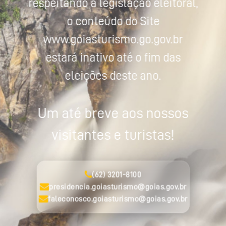
respeitando a legislação eleitoral,
o conteúdo do Site
www.goiasturismo.go.gov.br
estará inativo até o fim das
eleições deste ano.
Um até breve aos nossos
visitantes e turistas!
(62) 3201-8100
presidencia.goiasturismo@goias.gov.br
faleconosco.goiasturismo@goias.gov.br