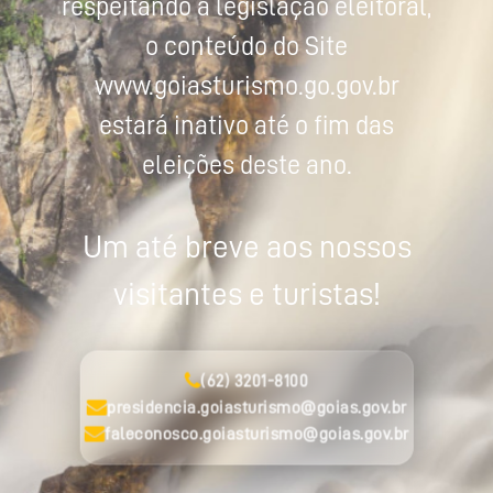
respeitando a legislação eleitoral,
o conteúdo do Site
www.goiasturismo.go.gov.br
estará inativo até o fim das
eleições deste ano.
Um até breve aos nossos
visitantes e turistas!
(62) 3201-8100
presidencia.goiasturismo@goias.gov.br
faleconosco.goiasturismo@goias.gov.br