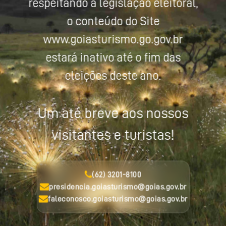
respeitando a legislação eleitoral,
o conteúdo do Site
www.goiasturismo.go.gov.br
estará inativo até o fim das
eleições deste ano.
Um até breve aos nossos
visitantes e turistas!
(62) 3201-8100
presidencia.goiasturismo@goias.gov.br
faleconosco.goiasturismo@goias.gov.br