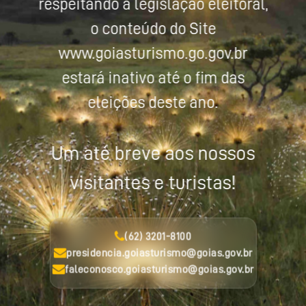
respeitando a legislação eleitoral,
o conteúdo do Site
www.goiasturismo.go.gov.br
estará inativo até o fim das
eleições deste ano.
Um até breve aos nossos
visitantes e turistas!
(62) 3201-8100
presidencia.goiasturismo@goias.gov.br
faleconosco.goiasturismo@goias.gov.br