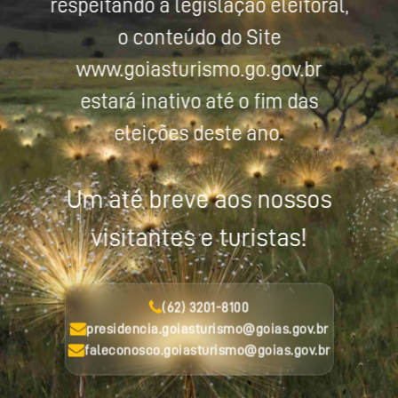
respeitando a legislação eleitoral,
o conteúdo do Site
www.goiasturismo.go.gov.br
estará inativo até o fim das
eleições deste ano.
Um até breve aos nossos
visitantes e turistas!
(62) 3201-8100
presidencia.goiasturismo@goias.gov.br
faleconosco.goiasturismo@goias.gov.br