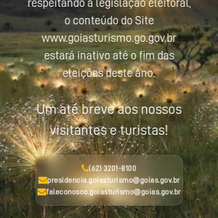
respeitando a legislação eleitoral,
o conteúdo do Site
www.goiasturismo.go.gov.br
estará inativo até o fim das
eleições deste ano.
Um até breve aos nossos
visitantes e turistas!
(62) 3201-8100
presidencia.goiasturismo@goias.gov.br
faleconosco.goiasturismo@goias.gov.br