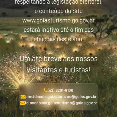
respeitando a legislação eleitoral,
o conteúdo do Site
www.goiasturismo.go.gov.br
estará inativo até o fim das
eleições deste ano.
Um até breve aos nossos
visitantes e turistas!
(62) 3201-8100
presidencia.goiasturismo@goias.gov.br
faleconosco.goiasturismo@goias.gov.br