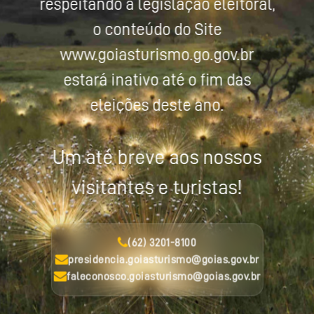
respeitando a legislação eleitoral,
o conteúdo do Site
www.goiasturismo.go.gov.br
estará inativo até o fim das
eleições deste ano.
Um até breve aos nossos
visitantes e turistas!
(62) 3201-8100
presidencia.goiasturismo@goias.gov.br
faleconosco.goiasturismo@goias.gov.br