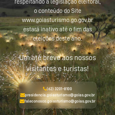
respeitando a legislação eleitoral,
o conteúdo do Site
www.goiasturismo.go.gov.br
estará inativo até o fim das
eleições deste ano.
Um até breve aos nossos
visitantes e turistas!
(62) 3201-8100
presidencia.goiasturismo@goias.gov.br
faleconosco.goiasturismo@goias.gov.br