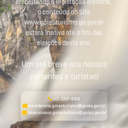
respeitando a legislação eleitoral,
o conteúdo do Site
www.goiasturismo.go.gov.br
estará inativo até o fim das
eleições deste ano.
Um até breve aos nossos
visitantes e turistas!
(62) 3201-8100
presidencia.goiasturismo@goias.gov.br
faleconosco.goiasturismo@goias.gov.br