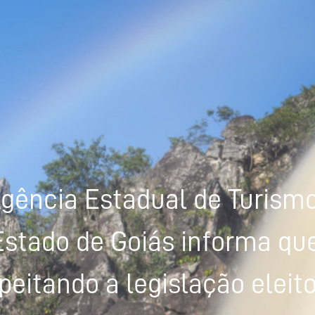
gência Estadual de Turism
Estado de Goiás informa que
peitando a legislação eleito