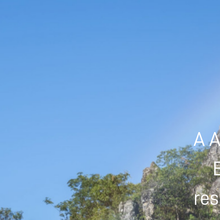
A A
res