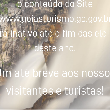
o conteúdo do Site
www.goiasturismo.go.gov.b
rá inativo até o fim das ele
deste ano.
m até breve aos noss
visitantes e turistas!