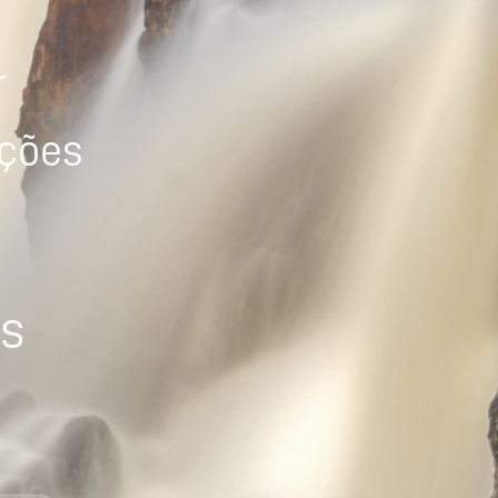
r
ições
os