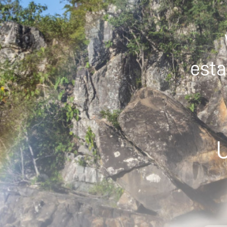
esta
U