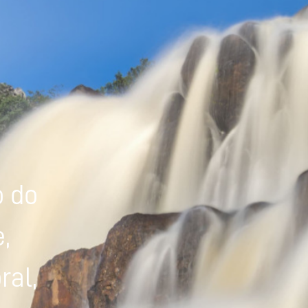
Powered by
Tradutor
o do
,
ral,