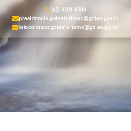
(62) 3201-8100
presidencia.goiasturismo@goias.gov.br
faleconosco.goiasturismo@goias.gov.br