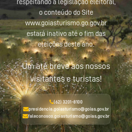
respeitando a legislação eleitoral,
o conteúdo do Site
www.goiasturismo.go.gov.br
estará inativo até o fim das
eleições deste ano.
Um até breve aos nossos
visitantes e turistas!
(62) 3201-8100
presidencia.goiasturismo@goias.gov.br
faleconosco.goiasturismo@goias.gov.br