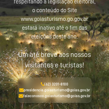
respeitando a legislação eleitoral,
o conteúdo do Site
www.goiasturismo.go.gov.br
estará inativo até o fim das
eleições deste ano.
Um até breve aos nossos
visitantes e turistas!
(62) 3201-8100
presidencia.goiasturismo@goias.gov.br
faleconosco.goiasturismo@goias.gov.br