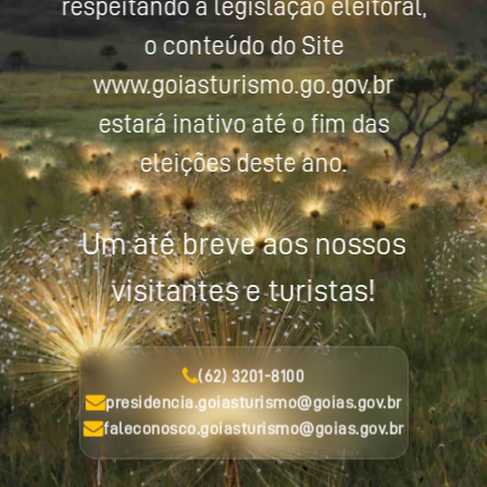
respeitando a legislação eleitoral,
o conteúdo do Site
www.goiasturismo.go.gov.br
estará inativo até o fim das
eleições deste ano.
Um até breve aos nossos
visitantes e turistas!
(62) 3201-8100
presidencia.goiasturismo@goias.gov.br
faleconosco.goiasturismo@goias.gov.br