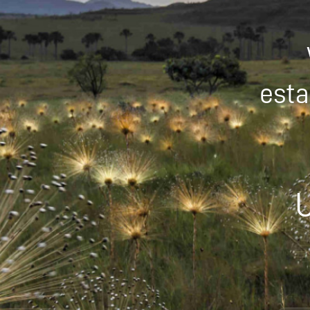
esta
U