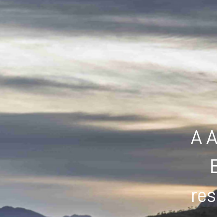
A A
res