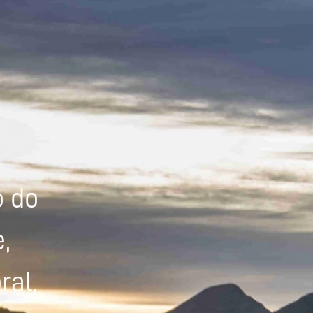
Powered by
Tradutor
o do
,
ral,