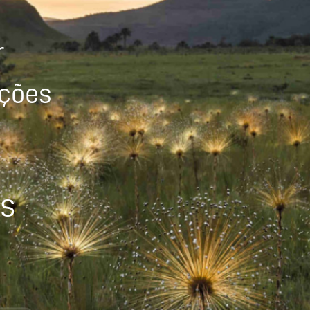
r
ições
os