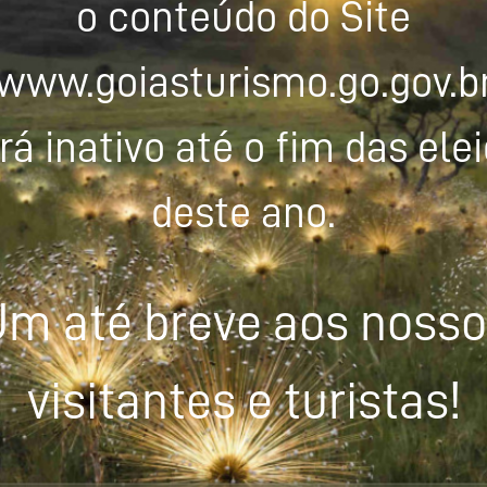
o conteúdo do Site
www.goiasturismo.go.gov.b
rá inativo até o fim das ele
deste ano.
m até breve aos noss
visitantes e turistas!