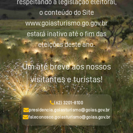
respeitando a legislação eleitoral,
o conteúdo do Site
www.goiasturismo.go.gov.br
estará inativo até o fim das
eleições deste ano.
Um até breve aos nossos
visitantes e turistas!
(62) 3201-8100
presidencia.goiasturismo@goias.gov.br
faleconosco.goiasturismo@goias.gov.br