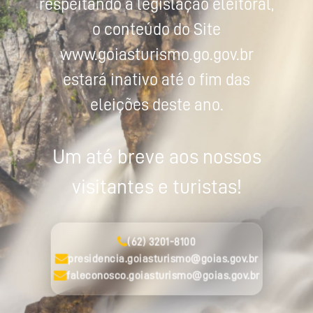
respeitando a legislação eleitoral,
o conteúdo do Site
www.goiasturismo.go.gov.br
estará inativo até o fim das
eleições deste ano.
Um até breve aos nossos
visitantes e turistas!
(62) 3201-8100
presidencia.goiasturismo@goias.gov.br
faleconosco.goiasturismo@goias.gov.br