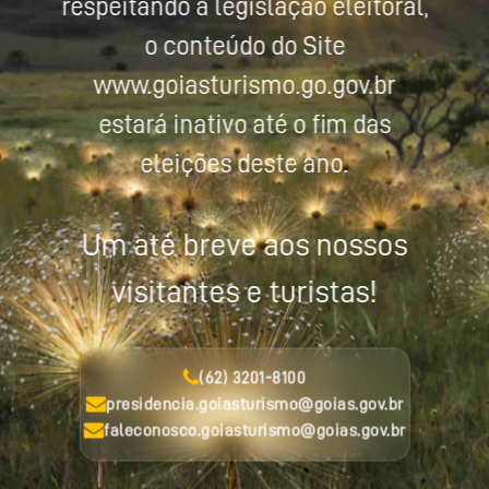
respeitando a legislação eleitoral,
o conteúdo do Site
www.goiasturismo.go.gov.br
estará inativo até o fim das
eleições deste ano.
Um até breve aos nossos
visitantes e turistas!
(62) 3201-8100
presidencia.goiasturismo@goias.gov.br
faleconosco.goiasturismo@goias.gov.br